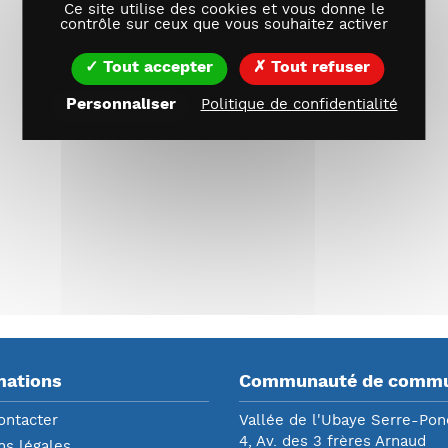
Ce site utilise des cookies et vous donne le
contrôle sur ceux que vous souhaitez activer
Tout accepter
Tout refuser
Personnaliser
Politique de confidentialité
mations
Communauté de comm
ontacter
Vallée de l'Ubaye Serre-Po
4, Av. des 3 frères Arnaud
ns légales