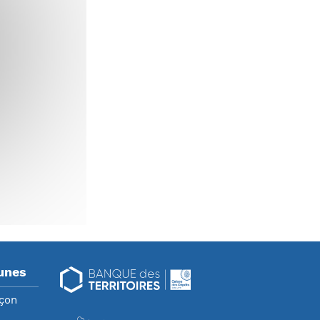
unes
nçon