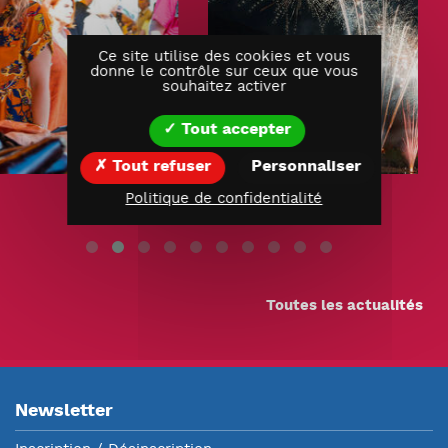
Ce site utilise des cookies et vous
donne le contrôle sur ceux que vous
souhaitez activer
Tout accepter
Tout refuser
Personnaliser
août
08
août
09
août
Le Lauzet-Ubaye
Politique de confidentialité
Toutes les actualités
Newsletter