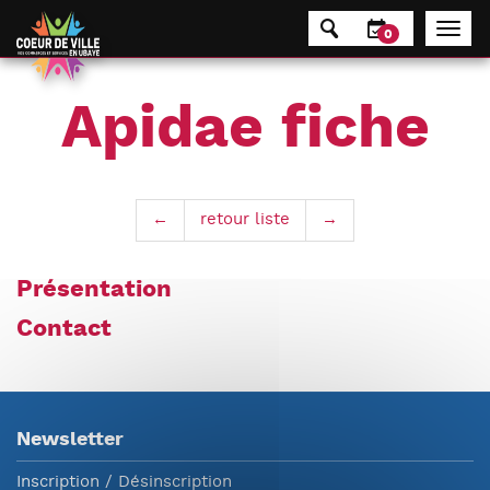
Panneau de gestion des cookies
0
Apidae fiche
←
retour liste
→
Présentation
Contact
Newsletter
Inscription / Désinscription