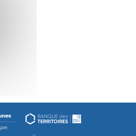
unes
nçon