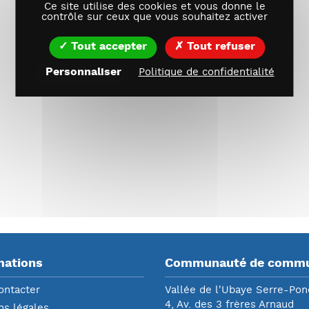
Ce site utilise des cookies et vous donne le
contrôle sur ceux que vous souhaitez activer
Tout accepter
Tout refuser
Personnaliser
Politique de confidentialité
mations
Communauté de comm
ontacter
Vallée de l'Ubaye Serre-Po
4, Av. des 3 frères Arnaud
ns légales