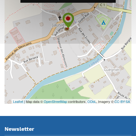
Leaflet
| Map data ©
OpenStreetMap
contributors,
ODbL
, Imagery ©
CC-BY-SA
Newsletter