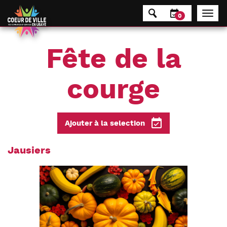
Panneau de gestion des cookies
0
Fête de la
courge
Ajouter à la selection
Jausiers