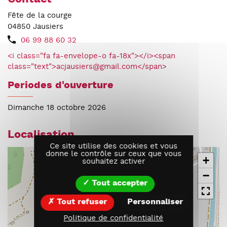
Fête de la courge
04850
Jausiers
06 99 88 60 32
<i class="fa fa-envelope-o fa-18x"></i><span
class="text">acjausiers@gmail.com</span>
Periodes d'ouverture
Dimanche 18 octobre 2026
Localisation
Ce site utilise des cookies et vous
donne le contrôle sur ceux que vous
+
souhaitez activer
−
Tout accepter
Tout refuser
Personnaliser
Politique de confidentialité