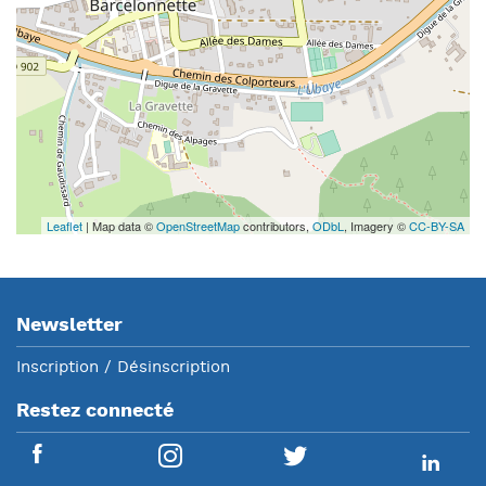
Leaflet
| Map data ©
OpenStreetMap
contributors,
ODbL
, Imagery ©
CC-BY-SA
Newsletter
Inscription / Désinscription
Restez connecté