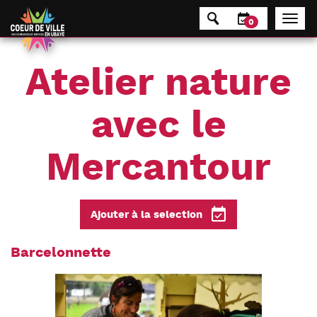
Panneau de gestion des cookies
0
Atelier nature
avec le
Mercantour
Ajouter à la selection
Barcelonnette